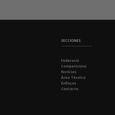
SECCIONES
Federació
Competicions
Notícies
Àrea Tècnica
Enllaços
Contacte