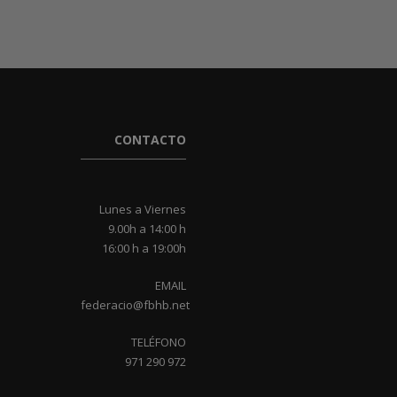
CONTACTO
Lunes a Viernes
9.00h a 14:00 h
16:00 h a 19:00h
EMAIL
federacio@fbhb.net
TELÉFONO
971 290 972