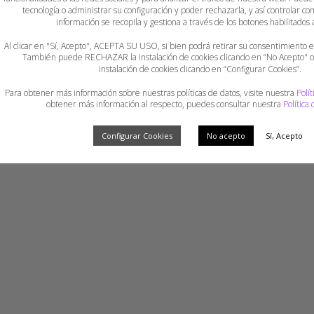
tecnología o administrar su configuración y poder rechazarla, y así controlar
información se recopila y gestiona a través de los botones habilitados a
Al clicar en "Sí, Acepto", ACEPTA SU USO, si bien podrá retirar su consentimiento
También puede RECHAZAR la instalación de cookies clicando en “No Acepto"
instalación de cookies clicando en “Configurar Cookies”.
Para obtener más información sobre nuestras políticas de datos, visite nuestra
Polít
obtener más información al respecto, puedes consultar nuestra
Política
Configurar Cookies
No acepto
Sí, Acepto