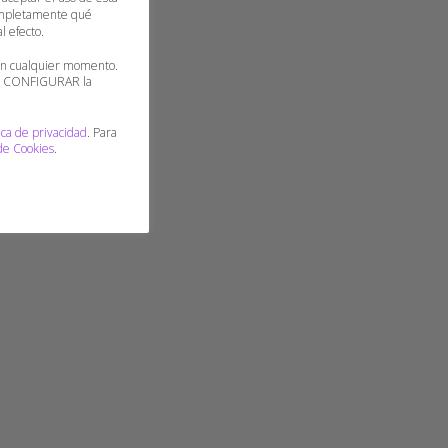
 completamente qué
l efecto.
 en cualquier momento.
 o CONFIGURAR la
ica de privacidad
. Para
 de Cookies
.