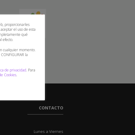
eb, proporcionarles
 aceptar el uso de esta
 completamente qué
l efecto.
 en cualquier momento.
 o CONFIGURAR la
ica de privacidad
. Para
 de Cookies
.
CONTACTO
Lunes a Viernes