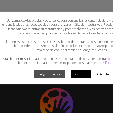
Utilizamos cookies propias y de terceros para personalizar el contenido de la w
funcionalidades a las redes sociales y para analizar el tráfico de nuestra web. Puede
tecnología o administrar su configuración y poder rechazarla, y así controlar
información se recopila y gestiona a través de los botones habilitados a
Al clicar en "Sí, Acepto", ACEPTA SU USO, si bien podrá retirar su consentimiento
También puede RECHAZAR la instalación de cookies clicando en “No Acepto"
instalación de cookies clicando en “Configurar Cookies”.
Para obtener más información sobre nuestras políticas de datos, visite nuestra
Polít
obtener más información al respecto, puedes consultar nuestra
Política
Configurar Cookies
No acepto
Sí, Acepto