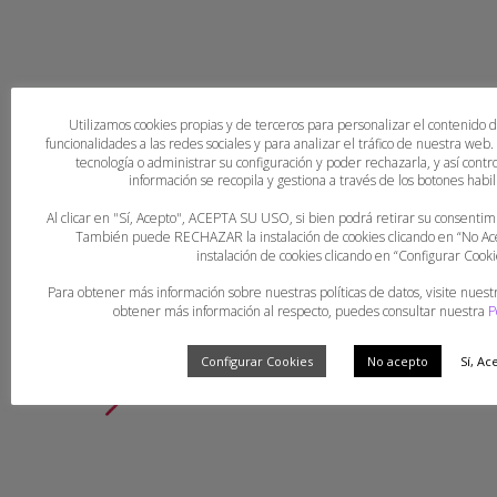
Utilizamos cookies propias y de terceros para personalizar el contenido 
funcionalidades a las redes sociales y para analizar el tráfico de nuestra web
tecnología o administrar su configuración y poder rechazarla, y así con
información se recopila y gestiona a través de los botones habili
Al clicar en "Sí, Acepto", ACEPTA SU USO, si bien podrá retirar su consent
También puede RECHAZAR la instalación de cookies clicando en “No 
instalación de cookies clicando en “Configurar Cooki
Para obtener más información sobre nuestras políticas de datos, visite nuest
obtener más información al respecto, puedes consultar nuestra
P
Configurar Cookies
No acepto
Sí, Ac