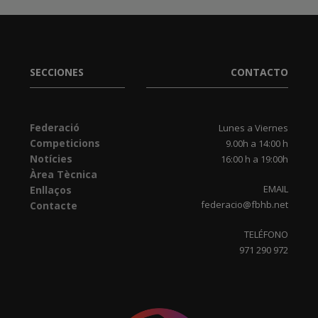
SECCIONES
CONTACTO
Federació
Lunes a Viernes
Competicions
9.00h a 14:00 h
Notícies
16:00 h a 19:00h
Àrea Tècnica
EMAIL
Enllaços
federacio@fbhb.net
Contacte
TELÉFONO
971 290 972