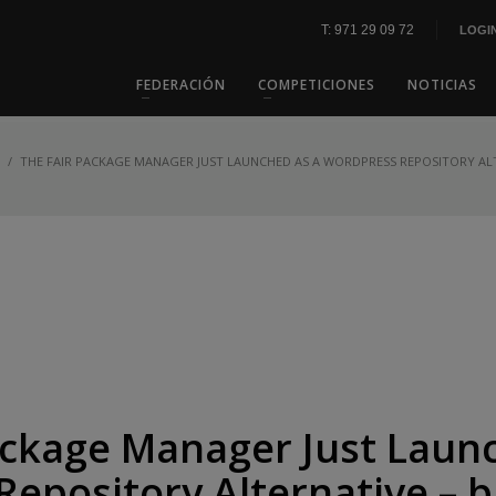
T: 971 29 09 72
LOGI
FEDERACIÓN
COMPETICIONES
NOTICIAS
THE FAIR PACKAGE MANAGER JUST LAUNCHED AS A WORDPRESS REPOSITORY ALTE
UBLISHED IN
UNCATEGORIZED
ackage Manager Just Laun
epository Alternative – 