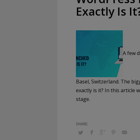
Exactly Is It
A few d
Basel, Switzerland. The b
exactly is it? In this artic
stage.