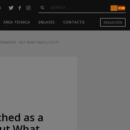
N
ÁREA TÉCNICA
ENLACES
CONTACTO
AFILIACIÓN
RNATIVE – BUT WHAT EXACTLY IS IT?
0
ched as a
but What