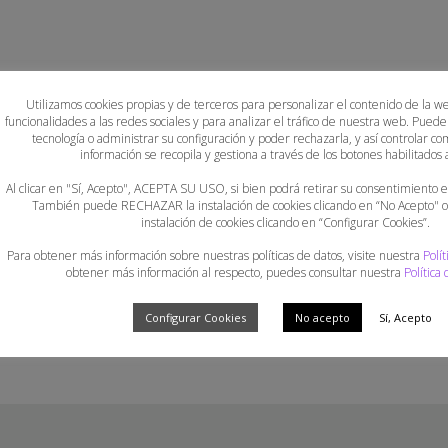
Utilizamos cookies propias y de terceros para personalizar el contenido de la w
on
funcionalidades a las redes sociales y para analizar el tráfico de nuestra web. Puede
ipe
tecnología o administrar su configuración y poder rechazarla, y así controlar
información se recopila y gestiona a través de los botones habilitados a
Al clicar en "Sí, Acepto", ACEPTA SU USO, si bien podrá retirar su consentimiento
También puede RECHAZAR la instalación de cookies clicando en “No Acepto"
instalación de cookies clicando en “Configurar Cookies”.
Para obtener más información sobre nuestras políticas de datos, visite nuestra
Polít
obtener más información al respecto, puedes consultar nuestra
Política
WordPress.org blog: WordPress 7.0.3
WPBeginn
release
Analytics
Configurar Cookies
No acepto
Sí, Acepto
SEO Moni