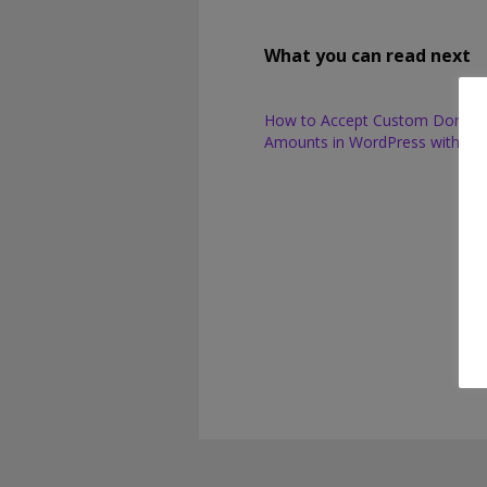
What you can read next
How to Accept Custom Donati
Amounts in WordPress with Str