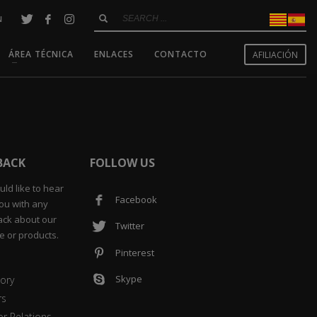
N
ÁREA TÉCNICA
ENLACES
CONTACTO
AFILIACIÓN
BACK
FOLLOW US
ld like to hear
Facebook
ou with any
ck about our
Twitter
e or products.
Pinterest
Skype
ory
rs
or Relations