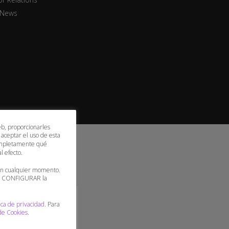
 News
eb, proporcionarles
 aceptar el uso de esta
 completamente qué
l efecto.
 en cualquier momento.
 o CONFIGURAR la
ica de privacidad
. Para
 de Cookies
.