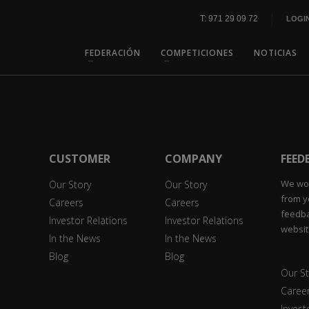
T: 971 29 09 72
LOGI
FEDERACIÓN
COMPETICIONES
NOTICIAS
CUSTOMER
COMPANY
FEED
We wou
Our Story
Our Story
from y
Careers
Careers
feedba
Investor Relations
Investor Relations
websit
In the News
In the News
Blog
Blog
Our St
Caree
Invest