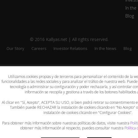
In the
Blog
© 2016 Kallyas.net | All rights reserved.
Our Story
Careers
Investor Relations
In the News
Blog
Utilizamos cookies propias y de terceros para personalizar el contenido de la w
funcionalidades a las redes sociales y para analizar el tráfico de nuestra web. Puede
tecnología o administrar su configuración y poder rechazarla, y así controlar
información se recopila y gestiona a través de los botones habilitados a
Al clicar en "Sí, Acepto", ACEPTA SU USO, si bien podrá retirar su consentimiento
También puede RECHAZAR la instalación de cookies clicando en “No Acepto"
instalación de cookies clicando en “Configurar Cookies”.
Para obtener más información sobre nuestras políticas de datos, visite nuestra
Polít
obtener más información al respecto, puedes consultar nuestra
Política