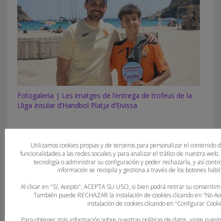
Fotogalería | Les imatges de l’entrega de trofeus de la
Lliga Insular d’Handbol Platja d’Eivissa
Utilizamos cookies propias y de terceros para personalizar el contenido 
funcionalidades a las redes sociales y para analizar el tráfico de nuestra web
tecnología o administrar su configuración y poder rechazarla, y así con
información se recopila y gestiona a través de los botones habili
Al clicar en "Sí, Acepto", ACEPTA SU USO, si bien podrá retirar su consent
También puede RECHAZAR la instalación de cookies clicando en “No 
instalación de cookies clicando en “Configurar Cooki
Para obtener más información sobre nuestras políticas de datos, visite nuest