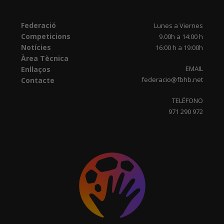
Federació
Lunes a Viernes
Competicions
9.00h a 14:00 h
Notícies
16:00 h a 19:00h
Àrea Tècnica
EMAIL
Enllaços
federacio@fbhb.net
Contacte
TELÉFONO
971 290 972