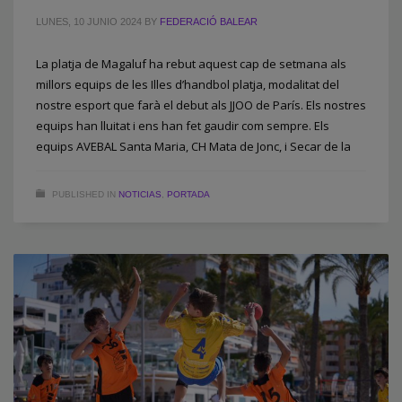
LUNES, 10 JUNIO 2024
BY
FEDERACIÓ BALEAR
La platja de Magaluf ha rebut aquest cap de setmana als
millors equips de les Illes d’handbol platja, modalitat del
nostre esport que farà el debut als JJOO de París. Els nostres
equips han lluitat i ens han fet gaudir com sempre. Els
equips AVEBAL Santa Maria, CH Mata de Jonc, i Secar de la
PUBLISHED IN
NOTICIAS
,
PORTADA