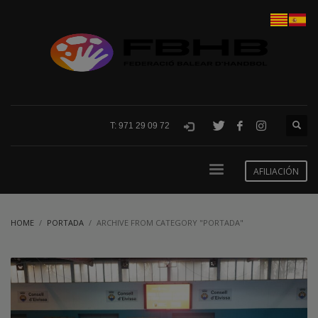
T: 971 29 09 72
AFILIACIÓN
HOME
PORTADA
ARCHIVE FROM CATEGORY "PORTADA"