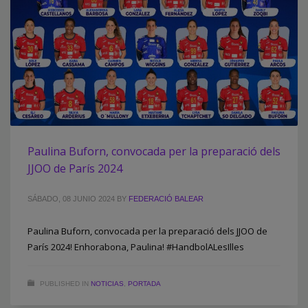
Paulina Buforn, convocada per la preparació dels
JJOO de París 2024
SÁBADO, 08 JUNIO 2024
BY
FEDERACIÓ BALEAR
Paulina Buforn, convocada per la preparació dels JJOO de
París 2024! Enhorabona, Paulina! #HandbolALesIlles
PUBLISHED IN
NOTICIAS
,
PORTADA