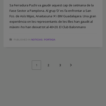
Sa Ferradura Puchi va gaudir aquest cap de setmana de la
Fase Sector a Pamplona. Al grup ‘D’ es fa enfrontar a San
Fco. de Asís Mijas, Anaitasuna ‘A’ i BM Guadalajara. Una gran
experiència on les representants de les Illes han gaudit al
màxim i ho han deixat tot al 40×20. El Club Balonmano
PUBLISHED IN
NOTICIAS
,
PORTADA
2
3
1