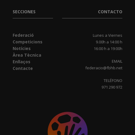
SECCIONES
CONTACTO
Federació
Lunes a Viernes
Competicions
9.00h a 14:00 h
Notícies
16:00 h a 19:00h
Àrea Tècnica
EMAIL
Enllaços
federacio@fbhb.net
Contacte
TELÉFONO
971 290 972