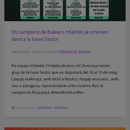
Els campions de Balears Infantils ja coneixen
destí a ls Fases Sector
MIÉRCOLES, 08 MAYO 2024
BY
FEDERACIÓ BALEAR
Els equips Infantils CH Mata de Jonc i HC Eivissa ja tenen
grup de la Fase Sector que es disputarà del 16 al 19 de maig.
L’equip mallorquí, amb destí a Muskiz i l’equip eivissenc, amb
seu a Zaragoza, representaran a les nostres Illes al
campionat d’Espanya. #HandbolALesllles
PUBLISHED IN
NOTICIAS
,
PORTADA