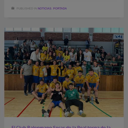
PUBLISHED IN
NOTICIAS
,
PORTADA
El Club Balonmano Secar de la Real torna de la