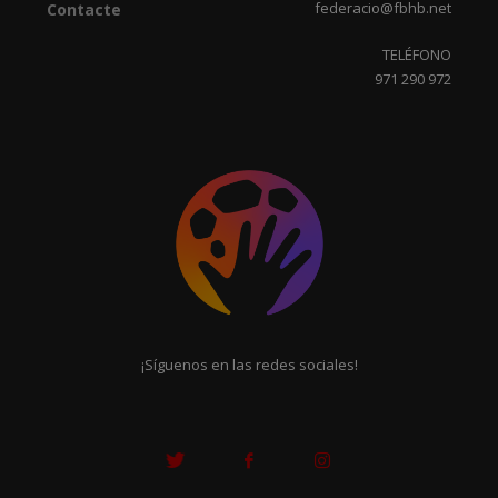
federacio@fbhb.net
Contacte
TELÉFONO
971 290 972
¡Síguenos en las redes sociales!