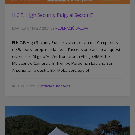
H.C.E. High Security Puig, al Sector E
MARTES, 07 MAYO 2024
BY
FEDERACIÓ BALEAR
El H.C.E. High Security Puig es varen proclamar Campiones
de Balears i preparen la fase d’ascens que arranca aquest
divendres. Al grup ‘E’, s’enfrontaran a Atticgo BM Elche,
Multicentro Comercial El Trompo Perdoma i Lodisna San
Antonio, amb destí a Elx. Molta sort, equip!
PUBLISHED IN
NOTICIAS
,
PORTADA