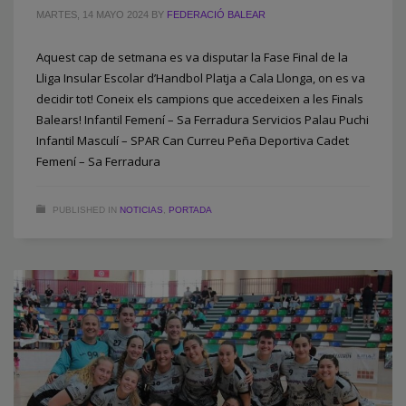
MARTES, 14 MAYO 2024
BY
FEDERACIÓ BALEAR
Aquest cap de setmana es va disputar la Fase Final de la
Lliga Insular Escolar d’Handbol Platja a Cala Llonga, on es va
decidir tot! Coneix els campions que accedeixen a les Finals
Balears! Infantil Femení – Sa Ferradura Servicios Palau Puchi
Infantil Masculí – SPAR Can Curreu Peña Deportiva Cadet
Femení – Sa Ferradura
PUBLISHED IN
NOTICIAS
,
PORTADA