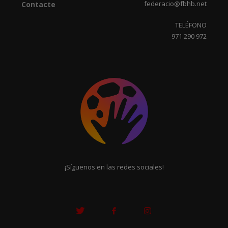
federacio@fbhb.net
Contacte
TELÉFONO
971 290 972
¡Síguenos en las redes sociales!