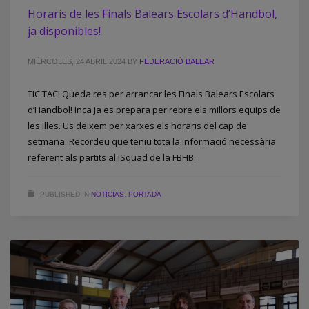
Horaris de les Finals Balears Escolars d’Handbol,
ja disponibles!
MIÉRCOLES, 24 ABRIL 2024
BY
FEDERACIÓ BALEAR
TIC TAC! Queda res per arrancar les Finals Balears Escolars
d’Handbol! Inca ja es prepara per rebre els millors equips de
les Illes. Us deixem per xarxes els horaris del cap de
setmana. Recordeu que teniu tota la informació necessària
referent als partits al iSquad de la FBHB.
PUBLISHED IN
NOTICIAS
,
PORTADA