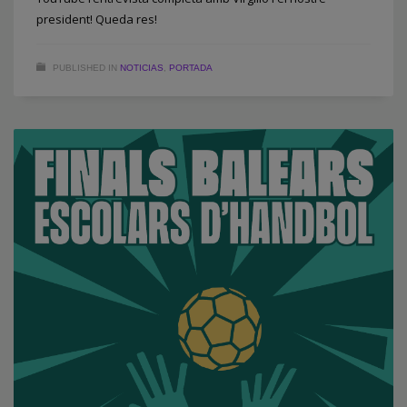
president! Queda res!
PUBLISHED IN
NOTICIAS
,
PORTADA