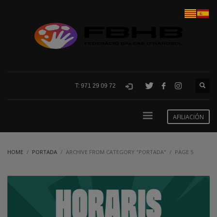
T: 971 29 09 72
AFILIACIÓN
HOME
PORTADA
ARCHIVE FROM CATEGORY "PORTADA"
PAGE 5