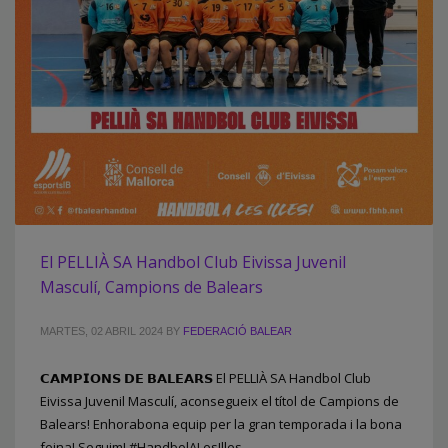
El PELLIÀ SA Handbol Club Eivissa Juvenil
Masculí, Campions de Balears
MARTES, 02 ABRIL 2024
BY
FEDERACIÓ BALEAR
𝗖𝗔𝗠𝗣𝗜𝗢𝗡𝗦 𝗗𝗘 𝗕𝗔𝗟𝗘𝗔𝗥𝗦 El PELLIÀ SA Handbol Club
Eivissa Juvenil Masculí, aconsegueix el títol de Campions de
Balears! Enhorabona equip per la gran temporada i la bona
feina! Seguim! #HandbolALesIlles