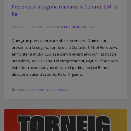
Presents a la segona ronda de la Copa de S.M. el
Rei
MIÉRCOLES, 27 MARZO 2024
BY
FEDERACIÓ BALEAR
Quin gran partit vam viure ahir cap vespre! Vam estar
presents a la segona ronda de la Copa de S.M. el Rei que va
enfrontar a @UDHCEivissa contra @bmbenidorm . El nostre
president, Raül Fullana, i el vicepresident, Miguel López, van
estar ben acompanyats durant el partit amb Javi Bonet,
director insular d’esports, Rafa Triguero,
PUBLISHED IN
NOTICIAS
,
PORTADA