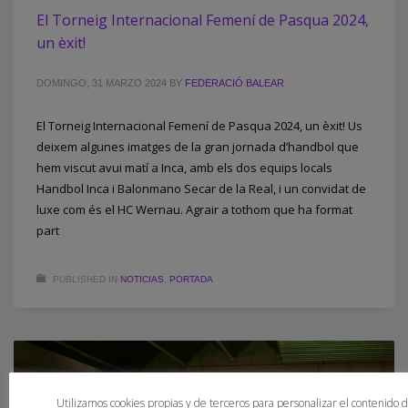
El Torneig Internacional Femení de Pasqua 2024,
un èxit!
DOMINGO, 31 MARZO 2024
BY
FEDERACIÓ BALEAR
El Torneig Internacional Femení de Pasqua 2024, un èxit! Us
deixem algunes imatges de la gran jornada d’handbol que
hem viscut avui matí a Inca, amb els dos equips locals
Handbol Inca i Balonmano Secar de la Real, i un convidat de
luxe com és el HC Wernau. Agrair a tothom que ha format
part
PUBLISHED IN
NOTICIAS
,
PORTADA
Utilizamos cookies propias y de terceros para personalizar el contenido 