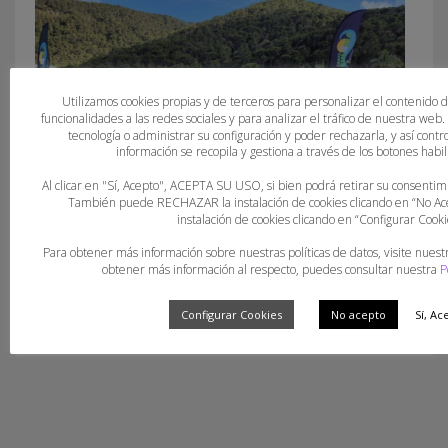
Utilizamos cookies propias y de terceros para personalizar el contenido 
funcionalidades a las redes sociales y para analizar el tráfico de nuestra web
tecnología o administrar su configuración y poder rechazarla, y así con
información se recopila y gestiona a través de los botones habili
Al clicar en "Sí, Acepto", ACEPTA SU USO, si bien podrá retirar su consent
También puede RECHAZAR la instalación de cookies clicando en “No 
instalación de cookies clicando en “Configurar Cooki
Para obtener más información sobre nuestras políticas de datos, visite nuest
La Fase Final del Campionat Balear d’Handbol Platja, tot
obtener más información al respecto, puedes consultar nuestra
P
un éxit.
Configurar Cookies
No acepto
Sí, Ac