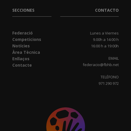
SECCIONES
CONTACTO
Federació
Lunes a Viernes
Competicions
9.00h a 14:00 h
Notícies
16:00 h a 19:00h
Àrea Tècnica
EMAIL
Enllaços
federacio@fbhb.net
Contacte
TELÉFONO
971 290 972