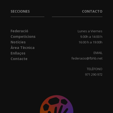
SECCIONES
CONTACTO
Federació
Lunes a Viernes
Competicions
9.00h a 14:00 h
Notícies
16:00 h a 19:00h
Àrea Tècnica
EMAIL
Enllaços
federacio@fbhb.net
Contacte
TELÉFONO
971 290 972