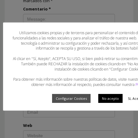
marcados con
*
Comentario
*
Utilizamos cookies propias y de terceros para personalizar el contenido 
funcionalidades a las redes sociales y para analizar el tráfico de nuestra web
tecnología o administrar su configuración y poder rechazarla, y así con
información se recopila y gestiona a través de los botones habili
Al clicar en "Sí, Acepto", ACEPTA SU USO, si bien podrá retirar su consent
También puede RECHAZAR la instalación de cookies clicando en “No 
instalación de cookies clicando en “Configurar Cooki
Nombre
*
Para obtener más información sobre nuestras políticas de datos, visite nuest
obtener más información al respecto, puedes consultar nuestra
P
Configurar Cookies
No acepto
Sí, Ac
Correo electrónico
*
Web