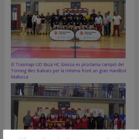
El Trasmapi UD Ibiza HC Eivissa es proclama campió del
Torneig Illes Balears per la mínima front un gran Handbol
Mallorca