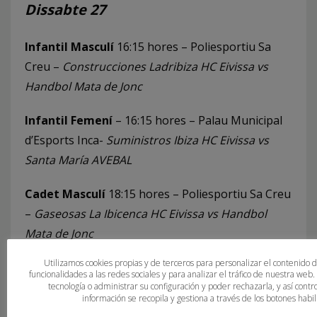
Dissabte 27
Infantil Masculí
16:15 hores – Poliesportiu Sa
Creu –
Construcciones Ladribiza HC Eivissa vs
Handbol Mata de Jonc
Infantil Femení
– 16:15 hores – Palau Municipal
d’Esports Inca-
Suministros Ibiza HC Eivissa vs
Santa María AVEBAL
Cadet Masculí
18:15 hores – Poliesportiu Sa Creu
–
Gaseosas La Ibicenca HC Eivissa
vs Handbol
Mata de Jonc
Utilizamos cookies propias y de terceros para personalizar el contenido 
Cadet Femení
18:15 hores – Palau Municipal
funcionalidades a las redes sociales y para analizar el tráfico de nuestra web
d’Esports Inca –
Sa Ferradura Puchi vs
Handbol
tecnología o administrar su configuración y poder rechazarla, y así con
información se recopila y gestiona a través de los botones habili
Inca