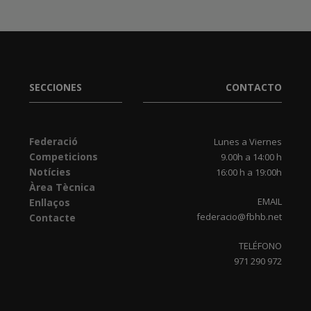
SECCIONES
CONTACTO
Federació
Lunes a Viernes
Competicions
9.00h a 14:00 h
Notícies
16:00 h a 19:00h
Àrea Tècnica
EMAIL
Enllaços
federacio@fbhb.net
Contacte
TELÉFONO
971 290 972