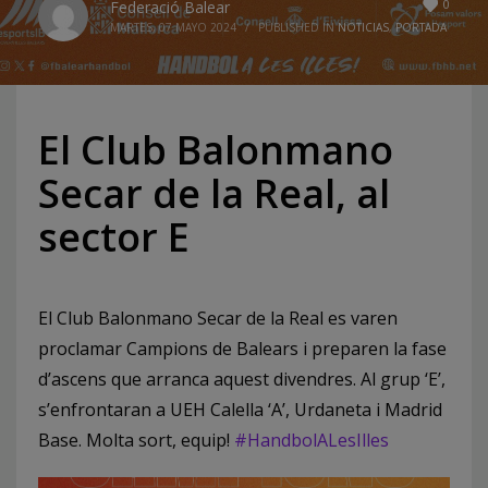
0
Federació Balear
MARTES, 07 MAYO 2024
/
PUBLISHED IN
NOTICIAS
,
PORTADA
El Club Balonmano
Secar de la Real, al
sector E
El Club Balonmano Secar de la Real es varen
proclamar Campions de Balears i preparen la fase
d’ascens que arranca aquest divendres. Al grup ‘E’,
s’enfrontaran a UEH Calella ‘A’, Urdaneta i Madrid
Base. Molta sort, equip!
#HandbolALesIlles