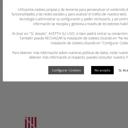
Utilizamos cookies propias y de terceros para personalizar el contenido 
funcionalidades a las redes sociales y para analizar el tráfico de nuestra web
tecnología o administrar su configuración y poder rechazarla, y así con
información se recopila y gestiona a través de los botones habili
Al clicar en "Sí, Acepto", ACEPTA SU USO, si bien podrá retirar su consent
También puede RECHAZAR la instalación de cookies clicando en “No 
Bon Nadal! Salut!
instalación de cookies clicando en “Configurar Cooki
Para obtener más información sobre nuestras políticas de datos, visite nuest
obtener más información al respecto, puedes consultar nuestra
P
Configurar Cookies
No acepto
Sí, Ac