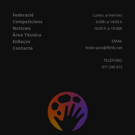
Federació
Lunes a Viernes
Competicions
9.00h a 14:00 h
Notícies
16:00 h a 19:00h
Àrea Tècnica
EMAIL
Enllaços
federacio@fbhb.net
Contacte
TELÉFONO
971 290 972