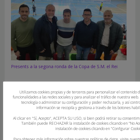
Presents a la segona ronda de la Copa de S.M. el Rei
Utilizamos cookies propias y de terceros para personalizar el contenido 
funcionalidades a las redes sociales y para analizar el tráfico de nuestra web
tecnología o administrar su configuración y poder rechazarla, y así con
información se recopila y gestiona a través de los botones habili
Al clicar en "Sí, Acepto", ACEPTA SU USO, si bien podrá retirar su consent
También puede RECHAZAR la instalación de cookies clicando en “No 
instalación de cookies clicando en “Configurar Cooki
Para obtener más información sobre nuestras políticas de datos, visite nuest