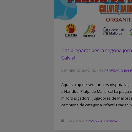
Tot preparat per la segona jorn
Calvià!
VIERNES, 31 MAYO 2024
BY
FEDERACIÓ BAL
Aquest cap de setmana es disputa la Jor
d’Handbol Platja de Mallorca! La platja 
millors jugadors i jugadores de Mallorca
campions de categoria infantil i cadet. M
PUBLISHED IN
NOTICIAS
,
PORTADA