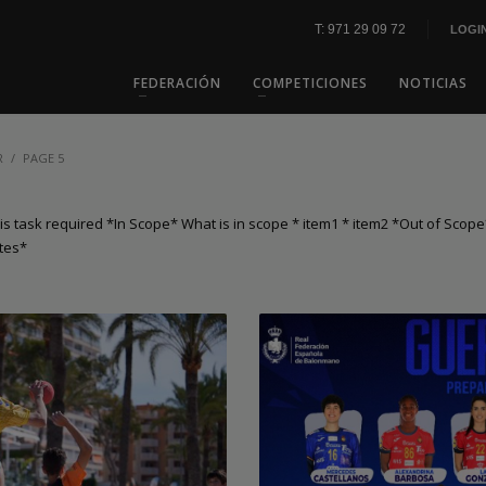
T: 971 29 09 72
LOGI
FEDERACIÓN
COMPETICIONES
NOTICIAS
R
PAGE 5
s task required *In Scope* What is in scope * item1 * item2 *Out of Scope*
tes*