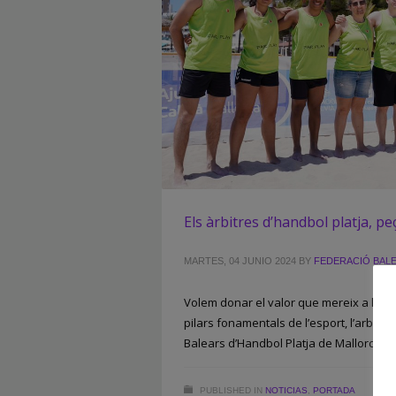
Els àrbitres d’handbol platja, pe
MARTES, 04 JUNIO 2024
BY
FEDERACIÓ BAL
Volem donar el valor que mereix a la fe
pilars fonamentals de l’esport, l’arbitrat
Balears d’Handbol Platja de Mallorca.
PUBLISHED IN
NOTICIAS
,
PORTADA