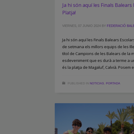
Ja hi són aquí les Finals Balear
Platja!
VIERNES, 07 JUNIO 2024
BY
FEDERACIÓ BAL
Ja hi són aquí les Finals Balears Escola
de setmana els millors equips de les Ill
títol de Campions de les Balears de la m
esdeveniment que es durà a terme a u
és la platja de Magaluf, Calvià. Posem e
PUBLISHED IN
NOTICIAS
,
PORTADA