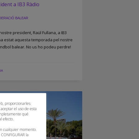
sident a IB3 Ràdio
DERACIÓ BALEAR
 nostre president, Raül Fullana, a IB3
ha estat aquesta temporada pel nostre
handbol balear. No us ho podeu perdre!
DA
eb, proporcionarles
 aceptar el uso de esta
 completamente qué
l efecto.
 en cualquier momento.
 o CONFIGURAR la