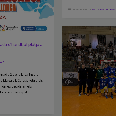
PUBLISHED IN
NOTICIAS
,
PORTA
ada d’handbol platja a
EAR
nada 2 de la Lliga Insular
de Magaluf, Calvià, rebrà els
, on es decidiran els
olta sort, equips!