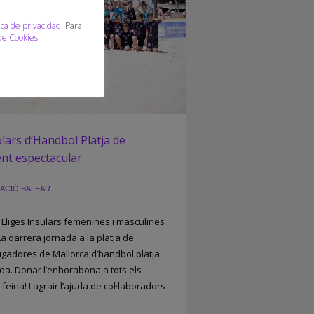
ica de privacidad
. Para
 de Cookies
.
olars d’Handbol Platja de
nt espectacular
ACIÓ BALEAR
 Lliges Insulars femenines i masculines
La darrera jornada a la platja de
jugadores de Mallorca d’handbol platja.
a. Donar l’enhorabona a tots els
feina! I agrair l’ajuda de col·laboradors