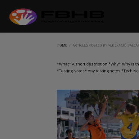
HOME
ARTICLES POSTED BY FEDERACIÓ BALEA
*What* A short description *Why* Why is thi
*Testing Notes* Any testing notes *Tech No