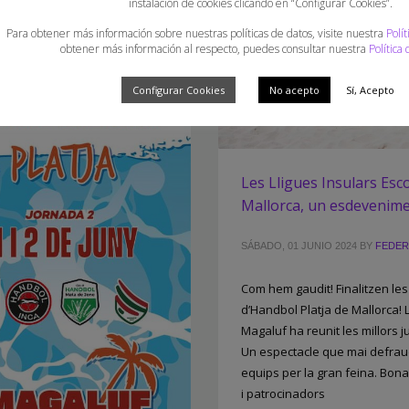
instalación de cookies clicando en “Configurar Cookies”.
Para obtener más información sobre nuestras políticas de datos, visite nuestra
Polít
obtener más información al respecto, puedes consultar nuestra
Política
Configurar Cookies
No acepto
Sí, Acepto
Les Lligues Insulars Esc
Mallorca, un esdevenime
SÁBADO, 01 JUNIO 2024
BY
FEDER
Com hem gaudit! Finalitzen les
d’Handbol Platja de Mallorca! 
Magaluf ha reunit les millors 
Un espectacle que mai defraud
equips per la gran feina. Bona 
i patrocinadors