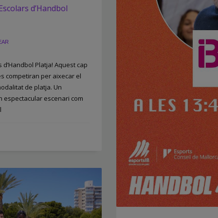
s Escolars d’Handbol
EAR
rs d’Handbol Platja! Aquest cap
es competiran per aixecar el
odalitat de platja. Un
n espectacular escenari com
l