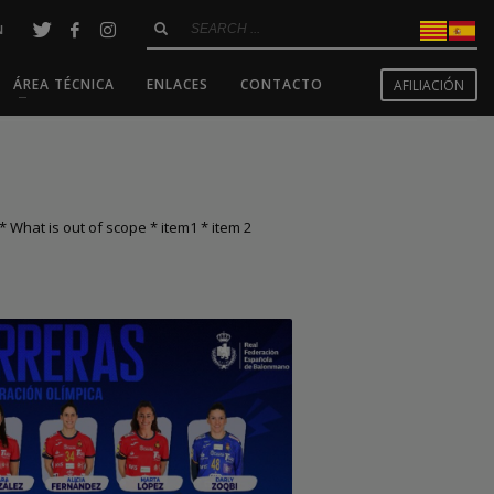
N
ÁREA TÉCNICA
ENLACES
CONTACTO
AFILIACIÓN
 What is out of scope * item1 * item 2