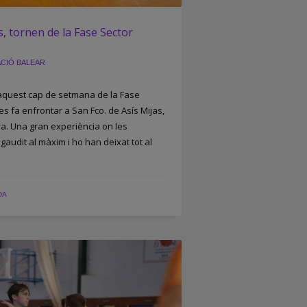
s, tornen de la Fase Sector
CIÓ BALEAR
 aquest cap de setmana de la Fase
es fa enfrontar a San Fco. de Asís Mijas,
ra. Una gran experiència on les
gaudit al màxim i ho han deixat tot al
DA