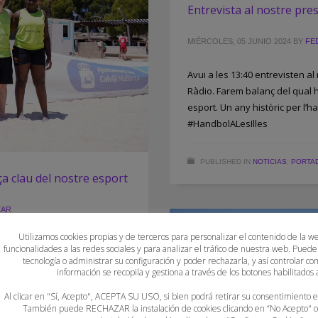
Entrevista al nostre pre
MIÉRCOLES, 05 JUNIO 2024
BY
FE
Avui a les 13:40 entrevisten al
Ràdio. Farem balanç del qual 
esport. Un any històric per l’
#HandbolALesIlles
PUBLISHED IN
NOTICIAS
,
PORTA
ça clau del nostre esport
EAR
Utilizamos cookies propias y de terceros para personalizar el contenido de la w
ina realitzada per un dels
funcionalidades a las redes sociales y para analizar el tráfico de nuestra web. Puede
ge, durant les Finals Insulars
tecnología o administrar su configuración y poder rechazarla, y así controlar
información se recopila y gestiona a través de los botones habilitados a
Al clicar en "Sí, Acepto", ACEPTA SU USO, si bien podrá retirar su consentimiento
También puede RECHAZAR la instalación de cookies clicando en “No Acepto"