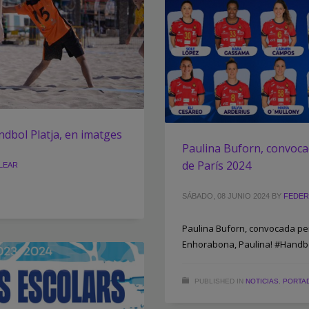
ndbol Platja, en imatges
Paulina Buforn, convocad
de París 2024
LEAR
SÁBADO, 08 JUNIO 2024
BY
FEDER
Paulina Buforn, convocada per 
Enhorabona, Paulina! #Handbo
PUBLISHED IN
NOTICIAS
,
PORTA