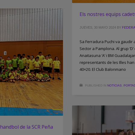
Els nostres equips cadet
JUEVES, 30 MAYO 2024
BY
FEDERA
Sa Ferradura Puchi va gaudir
Sector a Pamplona. Al grup ‘D’ 
Anaitasuna ‘A’ i BM Guadalaja
representants de les Illes han 
40×20. El Club Balonmano
PUBLISHED IN
NOTICIAS
,
PORTA
d’handbol de la SCR Peña