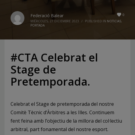
0
Federació Balear
MIÉRCOLES, 27 DICIEMBRE 2023
/
PUBLISHED IN
NOTICIAS
,
PORTADA
#CTA Celebrat el
Stage de
Pretemporada.
Celebrat el Stage de pretemporada del nostre
Comitè Tècnic d’Àrbitres a les Illes. Continuem
fent feina amb l’objectiu de la millora del col·lectiu
arbitral, part fonamental del nostre esport.