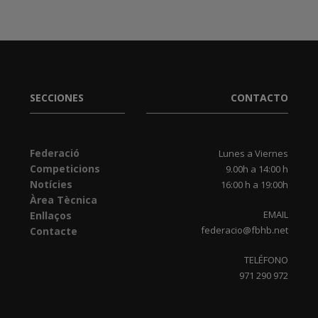
SECCIONES
CONTACTO
Federació
Lunes a Viernes
Competicions
9.00h a 14:00 h
Notícies
16:00 h a 19:00h
Àrea Tècnica
EMAIL
Enllaços
federacio@fbhb.net
Contacte
TELÉFONO
971 290 972