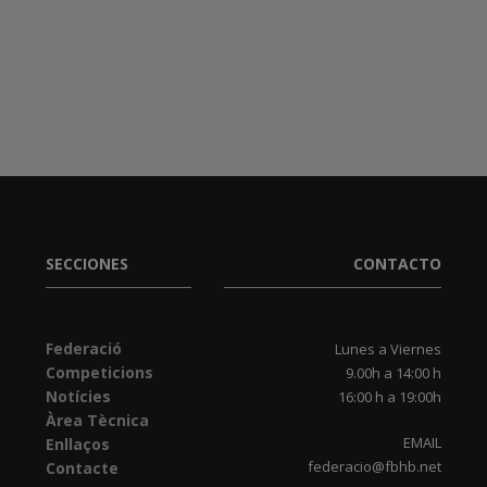
SECCIONES
CONTACTO
Federació
Lunes a Viernes
Competicions
9.00h a 14:00 h
Notícies
16:00 h a 19:00h
Àrea Tècnica
EMAIL
Enllaços
federacio@fbhb.net
Contacte