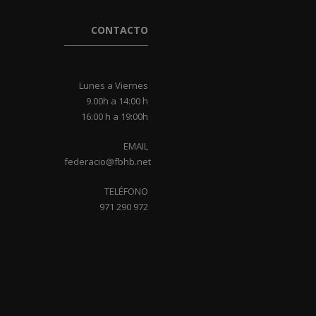
CONTACTO
Lunes a Viernes
9.00h a 14:00 h
16:00 h a 19:00h
EMAIL
federacio@fbhb.net
TELÉFONO
971 290 972