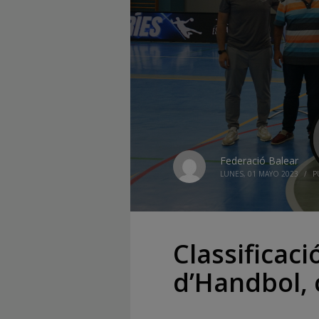
Federació Balear
LUNES, 01 MAYO 2023
/
P
Classificaci
d’Handbol, 