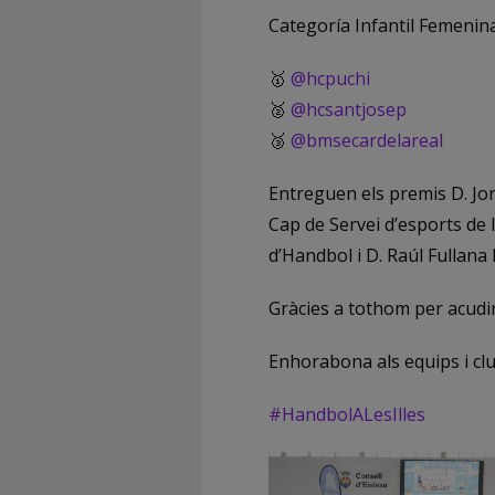
Categoría Infantil Femenina
🥇
@hcpuchi
🥈
@hcsantjosep
🥉
@bmsecardelareal
Entreguen els premis D. Jor
Cap de Servei d’esports de 
d’Handbol i D. Raúl Fullana
Gràcies a tothom per acudir 
Enhorabona als equips i cl
#HandbolALesIlles