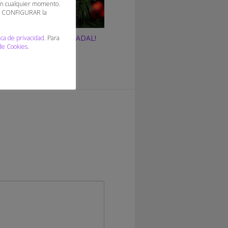
 en cualquier momento.
 o CONFIGURAR la
vos dessitja un BON NADAL!
ica de privacidad
. Para
 de Cookies
.