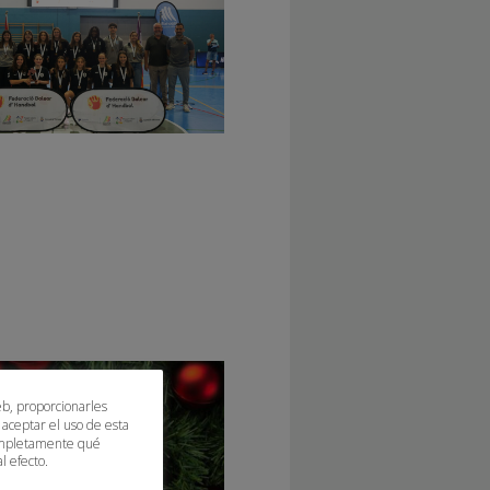
eb, proporcionarles
 aceptar el uso de esta
 completamente qué
l efecto.