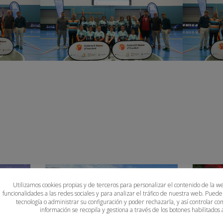
Utilizamos cookies propias y de terceros para personalizar el contenido de la w
funcionalidades a las redes sociales y para analizar el tráfico de nuestra web. Puede
tecnología o administrar su configuración y poder rechazarla, y así controlar
información se recopila y gestiona a través de los botones habilitados a