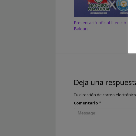
Presentació oficial II edició Torn
Balears
Deja una respuest
Tu dirección de correo electrónic
Comentario
*