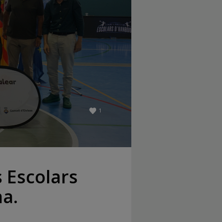
1
s Escolars
na.