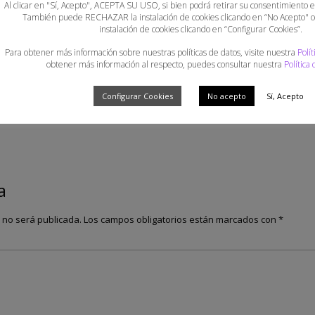
Al clicar en "Sí, Acepto", ACEPTA SU USO, si bien podrá retirar su consentimiento
También puede RECHAZAR la instalación de cookies clicando en “No Acepto"
instalación de cookies clicando en “Configurar Cookies”.
eig Illes
Gran cap de setmana per l’handbol platja
La FBHB 
Para obtener más información sobre nuestras políticas de datos, visite nuestra
Polít
obtener más información al respecto, puedes consultar nuestra
Política
Configurar Cookies
No acepto
Sí, Acepto
a
o no será publicada.
Los campos obligatorios están marcados con
*