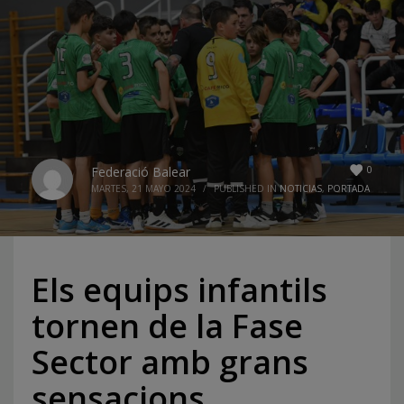
0
Federació Balear
MARTES, 21 MAYO 2024
/
PUBLISHED IN
NOTICIAS
,
PORTADA
Els equips infantils
tornen de la Fase
Sector amb grans
sensacions