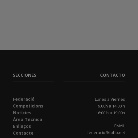
SECCIONES
CONTACTO
Federació
Lunes a Viernes
Competicions
9.00h a 14:00 h
Notícies
16:00 h a 19:00h
Àrea Tècnica
EMAIL
Enllaços
federacio@fbhb.net
Contacte