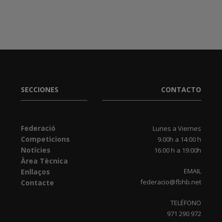
SECCIONES
CONTACTO
Federació
Lunes a Viernes
Competicions
9.00h a 14:00 h
Notícies
16:00 h a 19:00h
Àrea Tècnica
EMAIL
Enllaços
federacio@fbhb.net
Contacte
TELÉFONO
971 290 972