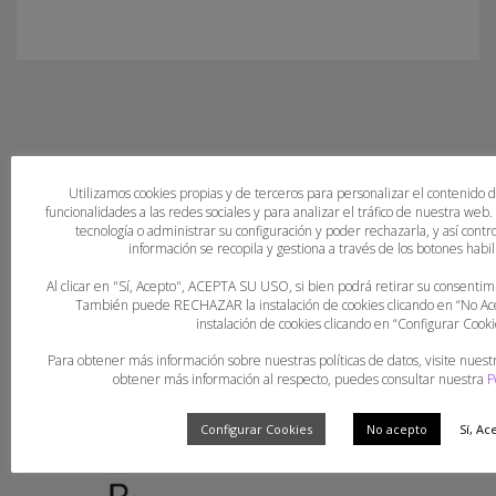
Utilizamos cookies propias y de terceros para personalizar el contenido 
funcionalidades a las redes sociales y para analizar el tráfico de nuestra web
tecnología o administrar su configuración y poder rechazarla, y así con
información se recopila y gestiona a través de los botones habili
Al clicar en "Sí, Acepto", ACEPTA SU USO, si bien podrá retirar su consent
También puede RECHAZAR la instalación de cookies clicando en “No 
instalación de cookies clicando en “Configurar Cooki
Para obtener más información sobre nuestras políticas de datos, visite nuest
obtener más información al respecto, puedes consultar nuestra
P
Configurar Cookies
No acepto
Sí, Ac