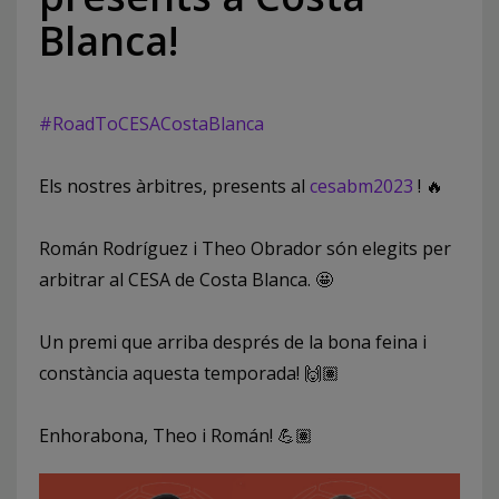
Blanca!
#RoadToCESACostaBlanca
Els nostres àrbitres, presents al
cesabm2023
! 🔥
Román Rodríguez i Theo Obrador són elegits per
arbitrar al CESA de Costa Blanca. 🤩
Un premi que arriba després de la bona feina i
constància aquesta temporada! 🙌🏽
Enhorabona, Theo i Román! 💪🏽