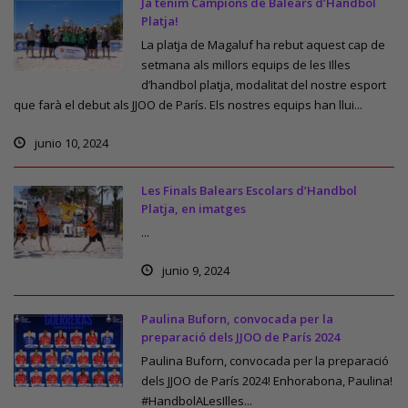
Ja tenim Campions de Balears d’Handbol
Platja!
La platja de Magaluf ha rebut aquest cap de
setmana als millors equips de les Illes
d’handbol platja, modalitat del nostre esport
que farà el debut als JJOO de París. Els nostres equips han llui...
junio 10, 2024
Les Finals Balears Escolars d’Handbol
Platja, en imatges
...
junio 9, 2024
Paulina Buforn, convocada per la
preparació dels JJOO de París 2024
Paulina Buforn, convocada per la preparació
dels JJOO de París 2024! Enhorabona, Paulina!
#HandbolALesIlles...