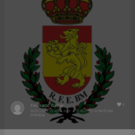
0
Federació Balear
MIÉRCOLES, 29 ABRIL 2020
/
PUBLISHED IN
NOTICIAS
,
PORTADA