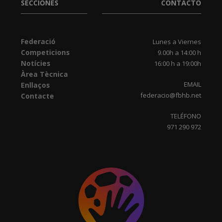
SECCIONES
CONTACTO
Federació
Lunes a Viernes
Competicions
9.00h a 14:00 h
Notícies
16:00 h a 19:00h
Àrea Tècnica
EMAIL
Enllaços
federacio@fbhb.net
Contacte
TELÉFONO
971 290 972