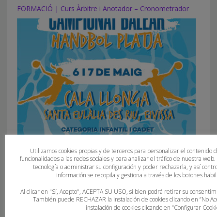
FORMACIÓ | Curs Àrbitre i Anotador – Cronometrador
I Edicició del Campionat Balear d’Handbol Platja, en
Utilizamos cookies propias y de terceros para personalizar el contenido 
marxa!
funcionalidades a las redes sociales y para analizar el tráfico de nuestra web
tecnología o administrar su configuración y poder rechazarla, y así con
información se recopila y gestiona a través de los botones habili
Al clicar en "Sí, Acepto", ACEPTA SU USO, si bien podrá retirar su consent
También puede RECHAZAR la instalación de cookies clicando en “No 
instalación de cookies clicando en “Configurar Cooki