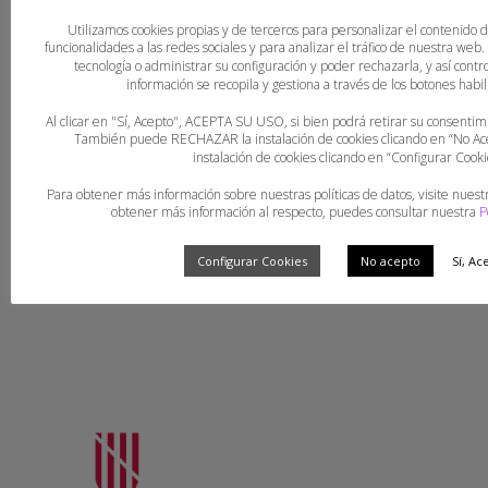
Utilizamos cookies propias y de terceros para personalizar el contenido 
funcionalidades a las redes sociales y para analizar el tráfico de nuestra web
tecnología o administrar su configuración y poder rechazarla, y así con
información se recopila y gestiona a través de los botones habili
Al clicar en "Sí, Acepto", ACEPTA SU USO, si bien podrá retirar su consent
Resultats Jornada 2
También puede RECHAZAR la instalación de cookies clicando en “No 
instalación de cookies clicando en “Configurar Cooki
Para obtener más información sobre nuestras políticas de datos, visite nuest
obtener más información al respecto, puedes consultar nuestra
P
Configurar Cookies
No acepto
Sí, Ac