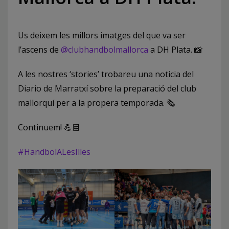
Us deixem les millors imatges del que va ser
l’ascens de
@clubhandbolmallorca
a DH Plata. 📸
A les nostres ‘stories’ trobareu una noticia del
Diario de Marratxí sobre la preparació del club
mallorquí per a la propera temporada. 🗞️
Continuem! 💪🏽
#HandbolALesIlles