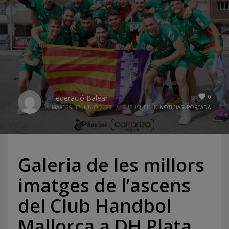
0
Federació Balear
MARTES, 13 JUNIO 2023
/
PUBLISHED IN
NOTICIAS
,
PORTADA
Galeria de les millors
imatges de l’ascens
del Club Handbol
Mallorca a DH Plata.