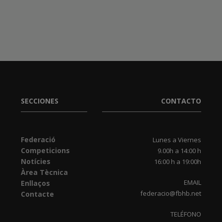
SECCIONES
CONTACTO
Federació
Lunes a Viernes
Competicions
9.00h a 14:00 h
Notícies
16:00 h a 19:00h
Àrea Tècnica
EMAIL
Enllaços
federacio@fbhb.net
Contacte
TELÉFONO