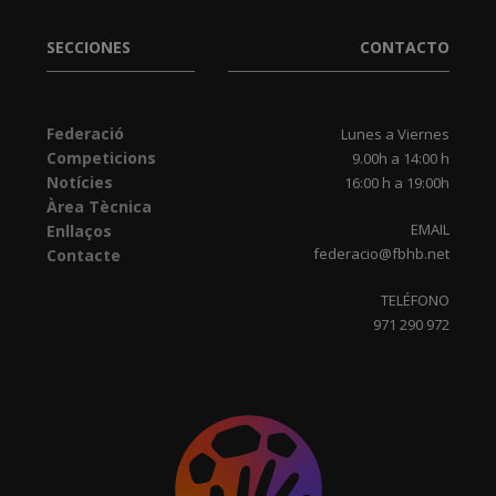
SECCIONES
CONTACTO
Federació
Lunes a Viernes
Competicions
9.00h a 14:00 h
Notícies
16:00 h a 19:00h
Àrea Tècnica
EMAIL
Enllaços
federacio@fbhb.net
Contacte
TELÉFONO
971 290 972