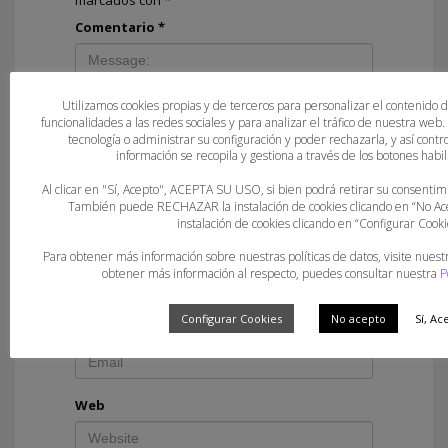
Comentario
*
Utilizamos cookies propias y de terceros para personalizar el contenido 
funcionalidades a las redes sociales y para analizar el tráfico de nuestra web
tecnología o administrar su configuración y poder rechazarla, y así con
información se recopila y gestiona a través de los botones habili
Al clicar en "Sí, Acepto", ACEPTA SU USO, si bien podrá retirar su consent
También puede RECHAZAR la instalación de cookies clicando en “No 
instalación de cookies clicando en “Configurar Cooki
Nombre
*
Para obtener más información sobre nuestras políticas de datos, visite nuest
obtener más información al respecto, puedes consultar nuestra
P
Configurar Cookies
No acepto
Sí, Ac
Correo electrónico
*
Web