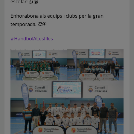
escolar! 🙌🏽
Enhorabona als equips i clubs per la gran
temporada. 👏🏽
#HandbolALesIlles