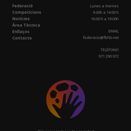
Federació
Lunes a Viernes
Competicions
9.00h a 14:00 h
Notícies
16:00 h a 19:00h
Àrea Tècnica
EMAIL
Enllaços
federacio@fbhb.net
Contacte
TELÉFONO
971 290 972