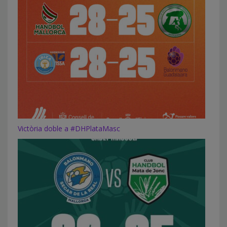
Victòria doble a #DHPlataMasc