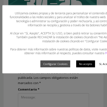
Utilizamos cookies propias y de terceros para personalizar el contenido 
funcionalidades a las redes sociales y para analizar el tráfico de nuestra web
Resultats Jornada 1 de les Finals Balears
tecnología o administrar su configuración y poder rechazarla, y así con
información se recopila y gestiona a través de los botones habili
Al clicar en "Sí, Acepto", ACEPTA SU USO, si bien podrá retirar su consent
También puede RECHAZAR la instalación de cookies clicando en “No 
instalación de cookies clicando en “Configurar Cooki
Para obtener más información sobre nuestras políticas de datos, visite nuest
obtener más información al respecto, puedes consultar nuestra
P
Deja una respuesta
Configurar Cookies
No acepto
Sí, Ac
Tu dirección de correo electrónico no será
publicada.
Los campos obligatorios están
marcados con
*
Comentario
*